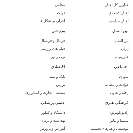
عناوین کل اخبار
مجلس
اخبار اقتصادی
دولت
اخبار سیاسی
احزاب و تشکل ها
بین الملل
ورزشی
بین الملل
فوتبال و فوتسال
ایران
فیلم های ورزشی
خاورمیانه
توپ و تور
اجتماعی
اقتصادی
شهری
بانک و بیمه
حوادث و انتظامی
بورس
رفاه و تعاون
صنعت ، تجارت و کشاورزی
فرهنگی هنری
علمی پزشکی
رادیو تلویزیون
دانشگاه و کنکور
سینما و تئاتر
بهداشت و درمان
موسیقی و هنرهای تجسمی
آموزش و پرورش