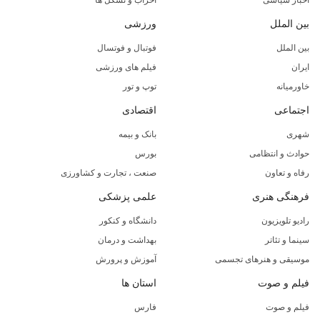
اخبار سیاسی
احزاب و تشکل ها
بین الملل
ورزشی
بین الملل
فوتبال و فوتسال
ایران
فیلم های ورزشی
خاورمیانه
توپ و تور
اجتماعی
اقتصادی
شهری
بانک و بیمه
حوادث و انتظامی
بورس
رفاه و تعاون
صنعت ، تجارت و کشاورزی
فرهنگی هنری
علمی پزشکی
رادیو تلویزیون
دانشگاه و کنکور
سینما و تئاتر
بهداشت و درمان
موسیقی و هنرهای تجسمی
آموزش و پرورش
فیلم و صوت
استان ها
فیلم و صوت
فارس