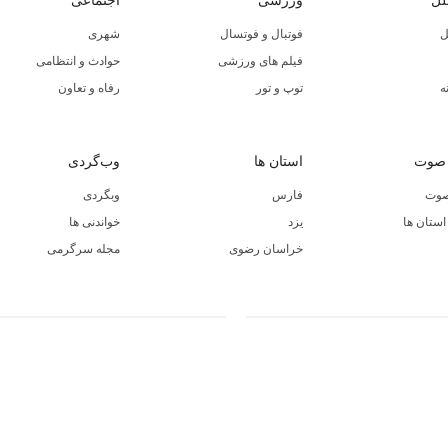
لل
ورزشی
اجتماعی
ل
فوتبال و فوتسال
شهری
فیلم های ورزشی
حوادث و انتظامی
ه
توپ و تور
رفاه و تعاون
 صوت
استان ها
وب‌گردی
صوت
فارس
وبگردی
ستان ها
یزد
خواندنی ها
خراسان رضوی
مجله سرگرمی