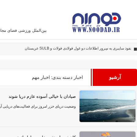
بین‌الملل
ورزشی
فضای مجا
پهپاد‌های ایران به نقاط مهمی اصابت کرده‌اند
این سامانه متخصص زدن هواپیما آمریکائی است
نفوذ سایبری به سِروِر اطلاعات دو غول فولادی فولات و SULB عربستان
دادستانی تهران به شخصیت‌های سیاسی و صاحبان تریبون، تذکر داد
آرشیو
اخبار دسته بندی: اخبار مهم
صیادان با خیالی آسوده عازم دریا شوند
وضعیت دریای خزر امروز برای فعالیت‌های دریایی آ