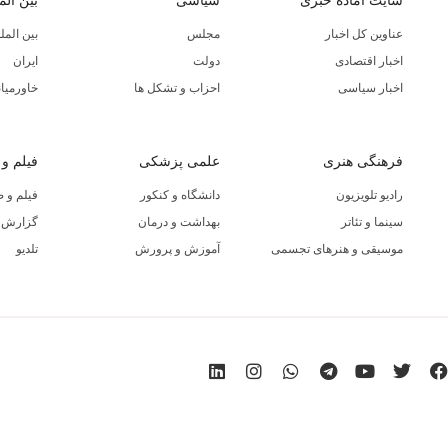
سایت آماده خبری
سیاسی
بین الم
عناوین کل اخبار
مجلس
بین المل
اخبار اقتصادی
دولت
ایران
اخبار سیاسی
احزاب و تشکل ها
خاورمیان
فرهنگی هنری
علمی پزشکی
فیلم و
رادیو تلویزیون
دانشگاه و کنکور
فیلم و 
سینما و تئاتر
بهداشت و درمان
گزارش ا
موسیقی و هنرهای تجسمی
آموزش و پرورش
تلدیو