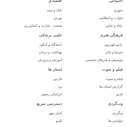
اجتماعی
اقتصادی
شهری
بانک و بیمه
حوادث و انتظامی
بورس
رفاه و تعاون
صنعت ، تجارت و کشاورزی
فرهنگی هنری
علمی پزشکی
رادیو تلویزیون
دانشگاه و کنکور
سینما و تئاتر
بهداشت و درمان
موسیقی و هنرهای تجسمی
آموزش و پرورش
فیلم و صوت
استان ها
فیلم و صوت
فارس
گزارش استان ها
یزد
تلدیو
خراسان رضوی
وب‌گردی
دسترسی سریع
وبگردی
اخبار مهم
خواندنی ها
تلدیو