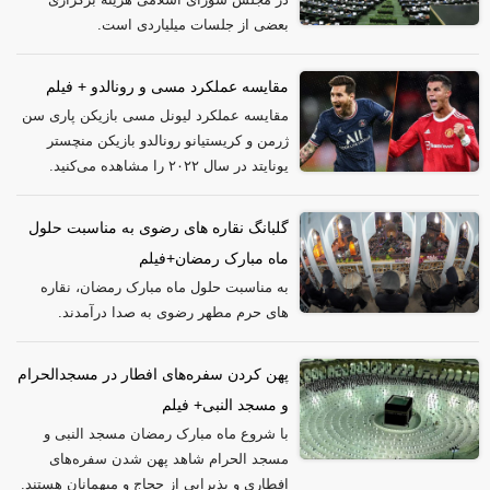
بعضی از جلسات میلیاردی است.
مقایسه عملکرد مسی و رونالدو + فیلم
مقایسه عملکرد لیونل مسی بازیکن پاری سن
ژرمن و کریستیانو رونالدو بازیکن منچستر
یونایتد در سال ۲۰۲۲ را مشاهده می‌کنید.
گلبانگ نقاره های رضوی به مناسبت حلول
ماه مبارک رمضان+فیلم
به مناسبت حلول ماه مبارک رمضان، نقاره
های حرم مطهر رضوی به صدا درآمدند.
پهن کردن سفره‌های افطار در مسجدالحرام
و مسجد النبی+ فیلم
با شروع ماه مبارک رمضان مسجد النبی و
مسجد الحرام شاهد پهن شدن سفره‌های
افطاری و پذیرایی از حجاج و میهمانان هستند.