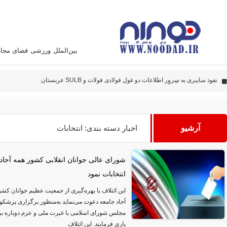
بین‌الملل
ورزشی
فضای مجا
پهپاد‌های ایران به نقاط مهمی اصابت کرده‌اند
این سامانه متخصص زدن هواپیما آمریکائی است
نفوذ سایبری به سِروِر اطلاعات دو غول فولادی فولات و SULB عربستان
دادستانی تهران به شخصیت‌های سیاسی و صاحبان تریبون، تذکر داد
آرشیو
اخبار دسته بندی: انتخابات
شورای عالی جوانان انقلابی کشور همه آحاد
انتخابات نمود
این ائتلاف با بهره‌گیری از جمعیت عظیم جوانان کشور
آحاد جامعه دعوت می‌نماید به‌منظور برگزاری پرشکو
مجلس شورای اسلامی با غیرت ملی و عزم دوباره برای
یاری فرمایند. این ائتلاف