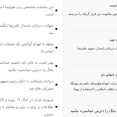
 است
این سامانه متخصص زدن هواپیما آمر
ر مقاومت نیز قرار گرفته را می‌بینید
است
شهادت دریابان پاسدار علیرضا تنگسیر
شد
د شد
شاهد با انهدام آواکس یک عملیات اس
 دریابان پاسدار، شهید علیرضا
انجام داد
بهتر است به جای نام «خشم حماسی
جنگ را «ترس حماسی» بنامید
انجام داد
دریابان شمخانی با حکم رئیس‌جمهور 
ان، انهدام هواپیمای راهبردی بوئینگ
شورای دفاع شد.
ران انقلاب اسلامی با استفاده از پهپاد
پیروزی ایران در جنگ ۱۲ رو
اطلاعات بر وحدت ملی و مقابله با ت
جنگ را «ترس حماسی» بنامید
دشمن