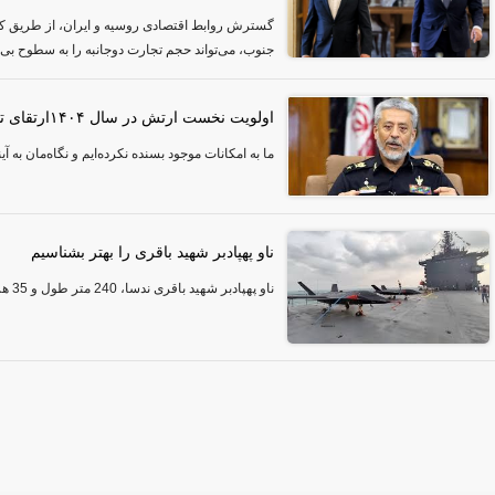
گسترش روابط اقتصادی روسیه و ایران، از طریق کر
جنوب، می‌تواند حجم تجارت دوجانبه را به سطوح بی‌س
اولویت نخست ارتش در سال ۱۴۰۴ارتقای توان دفاعی
ما به امکانات موجود بسنده نکرده‌ایم و نگاه‌مان به آ
ناو پهپادبر شهید باقری را بهتر بشناسیم
ناو پهپادبر شهید باقری ندسا، 240 متر طول و 35 هزار تن وزن دارد.