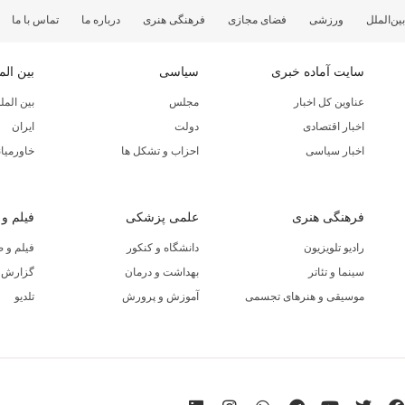
بین‌الملل
ورزشی
فضای مجازی
فرهنگی هنری
درباره ما
تماس با ما
سایت آماده خبری
سیاسی
بین الم
عناوین کل اخبار
مجلس
بین المل
اخبار اقتصادی
دولت
ایران
اخبار سیاسی
احزاب و تشکل ها
خاورمیان
فرهنگی هنری
علمی پزشکی
فیلم و
رادیو تلویزیون
دانشگاه و کنکور
فیلم و 
سینما و تئاتر
بهداشت و درمان
گزارش ا
موسیقی و هنرهای تجسمی
آموزش و پرورش
تلدیو