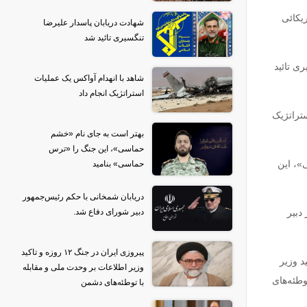
یکائی
شهادت دریابان پاسدار علیرضا
تنگسیری تائید شد
ی تائید
شاهد با انهدام آواکس یک عملیات
استراتژیک انجام داد
تراتژیک
بهتر است به جای نام «خشم
حماسی»، این جنگ را «ترس
»، این
حماسی» بنامید
دریابان شمخانی با حکم رئیس‌جمهور
دبیر
دبیر شورای دفاع شد.
پیروزی ایران در جنگ ۱۲ روزه و تاکید
زه و تاکید وزیر
وزیر اطلاعات بر وحدت ملی و مقابله
وطئه‌های
با توطئه‌های دشمن