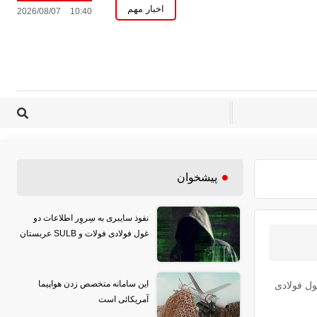
اخبار مهم
2026/08/07
10:40
پیشخوان
نفوذ سایبری به سِروِر اطلاعات دو
غول فولادی فولات و SULB عربستان
این سامانه متخصص زدن هواپیما
ول فولادی
آمریکائی است