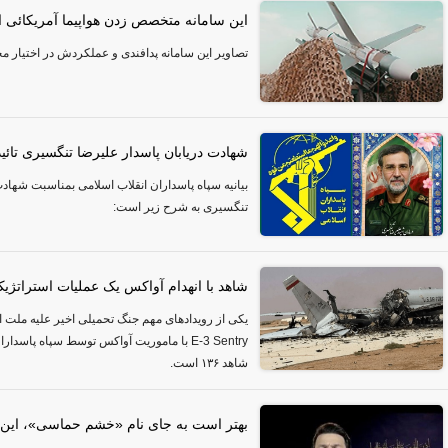
این سامانه متخصص زدن هواپیما آمریکائی
تصاویر این سامانه پدافندی و عملکردش در اختیار محو
شهادت دریابان پاسدار علیرضا تنگسیری تائی
بیانیه سپاه پاسداران انقلاب اسلامی بمناسبت شهادت
تنگسیری به شرح زیر است:
شاهد با انهدام آواکس یک عملیات استراتژیک 
یکی از رویدادهای مهم جنگ تحمیلی اخیر علیه ملت ایر
E-3 Sentry با ماموریت آواکس توسط سپاه پاسدا
شاهد ۱۳۶ است.
بهتر است به جای نام «خشم حماسی»، این 