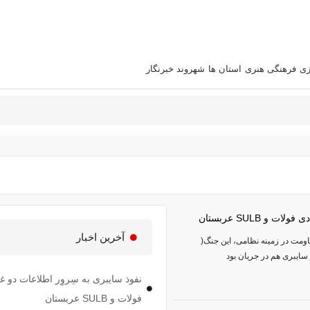
زی
فرهنگی هنری
استان‌ ها
شهروند خبرنگار
و SULB عربستان
آخرین اخبار
اومت در زمینه نظامی، این جنگ(
ایبری هم در جریان بود
نفوذ سایبری به سِروِر اطلاعات دو غ
فولات و SULB عربستان