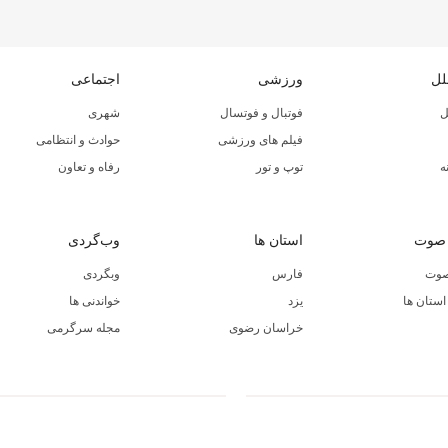
لل
ورزشی
اجتماعی
ل
فوتبال و فوتسال
شهری
فیلم های ورزشی
حوادث و انتظامی
ه
توپ و تور
رفاه و تعاون
 صوت
استان ها
وب‌گردی
صوت
فارس
وبگردی
ستان ها
یزد
خواندنی ها
خراسان رضوی
مجله سرگرمی