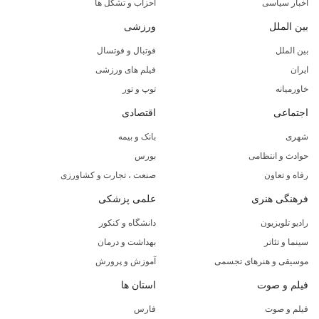
اخبار سیاسی
احزاب و تشکل ها
بین الملل
ورزشی
بین الملل
فوتبال و فوتسال
ایران
فیلم های ورزشی
خاورمیانه
توپ و تور
اجتماعی
اقتصادی
شهری
بانک و بیمه
حوادث و انتظامی
بورس
رفاه و تعاون
صنعت ، تجارت و کشاورزی
فرهنگی هنری
علمی پزشکی
رادیو تلویزیون
دانشگاه و کنکور
سینما و تئاتر
بهداشت و درمان
موسیقی و هنرهای تجسمی
آموزش و پرورش
فیلم و صوت
استان ها
فیلم و صوت
فارس