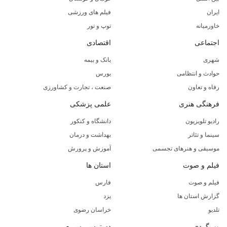
ایران
فیلم های ورزشی
خاورمیانه
توپ و تور
اجتماعی
اقتصادی
شهری
بانک و بیمه
حوادث و انتظامی
بورس
رفاه و تعاون
صنعت ، تجارت و کشاورزی
فرهنگی هنری
علمی پزشکی
رادیو تلویزیون
دانشگاه و کنکور
سینما و تئاتر
بهداشت و درمان
موسیقی و هنرهای تجسمی
آموزش و پرورش
فیلم و صوت
استان ها
فیلم و صوت
فارس
گزارش استان ها
یزد
تلدیو
خراسان رضوی
وب‌گردی
دسترسی سریع