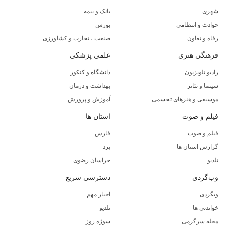
شهری
بانک و بیمه
حوادث و انتظامی
بورس
رفاه و تعاون
صنعت ، تجارت و کشاورزی
فرهنگی هنری
علمی پزشکی
رادیو تلویزیون
دانشگاه و کنکور
سینما و تئاتر
بهداشت و درمان
موسیقی و هنرهای تجسمی
آموزش و پرورش
فیلم و صوت
استان ها
فیلم و صوت
فارس
گزارش استان ها
یزد
تلدیو
خراسان رضوی
وب‌گردی
دسترسی سریع
وبگردی
اخبار مهم
خواندنی ها
تلدیو
مجله سرگرمی
سوژه روز