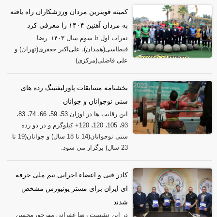
کمیته قویترین مردان ورزشکاران راه یافته
به مردان آهنین ۱۴۰۴ را معرفی کرد
نفرات اول تا سوم سال ۱۴۰۳: رضا
قیطاسی(همدان)، علی‌اکبر جعفری(تهران) و
علی فاضلی(مرکزی)
بخشنامه مسابقات پاورلیفتینگ رده های
سنی نوجوانان و جوانان
این رقابت ها در اوزان 53، 59، 66، 74، 83،
93، 105، 120، 120+ کیلوگرم و در دو رده
سنی نوجوانان(14 تا 18 سال) و جوانان(19 تا
23 سال) برگزار می شود.
کادر فنی و اعضاء اجرایی تیم ملی حرفه
ای ایران برای مستر یونیورس مشخص
شدند
در این نشست رضا غفرانی مهرجو، محسن