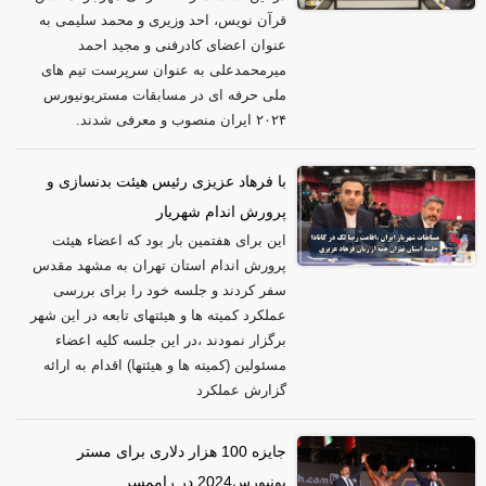
قرآن نویس، احد وزیری و محمد سلیمی به
عنوان اعضای کادرفنی و مجید احمد
میرمحمدعلی به عنوان سرپرست تیم های
ملی حرفه ای در مسابقات مستریونیورس
۲۰۲۴ ایران منصوب و معرفی شدند.
با فرهاد عزیزی رئیس هیئت بدنسازی و
پرورش اندام شهریار
این برای هفتمین بار بود که اعضاء هیئت
پرورش اندام استان تهران به مشهد مقدس
سفر کردند و جلسه خود را برای بررسی
عملکرد کمیته ها و هیئتهای تابعه در این شهر
برگزار نمودند ،در این جلسه کلیه اعضاء
مسئولین (کمیته ها و هیئتها) اقدام به ارائه
گزارش عملکرد
جایزه 100 هزار دلاری برای مستر
یونیورس2024 در راممسر