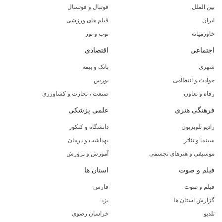
بین الملل
فوتبال و فوتسال
ایران
فیلم های ورزشی
خاورمیانه
توپ و تور
اجتماعی
اقتصادی
شهری
بانک و بیمه
حوادث و انتظامی
بورس
رفاه و تعاون
صنعت ، تجارت و کشاورزی
فرهنگی هنری
علمی پزشکی
رادیو تلویزیون
دانشگاه و کنکور
سینما و تئاتر
بهداشت و درمان
موسیقی و هنرهای تجسمی
آموزش و پرورش
فیلم و صوت
استان ها
فیلم و صوت
فارس
گزارش استان ها
یزد
تلدیو
خراسان رضوی