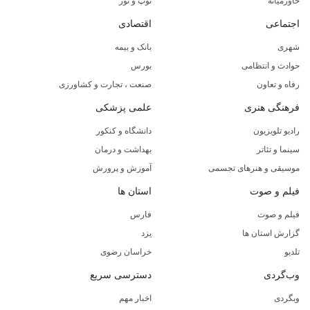
خاورمیانه
توپ و تور
اجتماعی
اقتصادی
شهری
بانک و بیمه
حوادث و انتظامی
بورس
رفاه و تعاون
صنعت ، تجارت و کشاورزی
فرهنگی هنری
علمی پزشکی
رادیو تلویزیون
دانشگاه و کنکور
سینما و تئاتر
بهداشت و درمان
موسیقی و هنرهای تجسمی
آموزش و پرورش
فیلم و صوت
استان ها
فیلم و صوت
فارس
گزارش استان ها
یزد
تلدیو
خراسان رضوی
وب‌گردی
دسترسی سریع
وبگردی
اخبار مهم