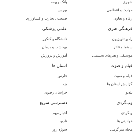
شهری
بانک و بیمه
حوادث و انتظامی
بورس
رفاه و تعاون
صنعت ، تجارت و کشاورزی
فرهنگی هنری
علمی پزشکی
رادیو تلویزیون
دانشگاه و کنکور
سینما و تئاتر
بهداشت و درمان
موسیقی و هنرهای تجسمی
آموزش و پرورش
فیلم و صوت
استان ها
فیلم و صوت
فارس
گزارش استان ها
یزد
تلدیو
خراسان رضوی
وب‌گردی
دسترسی سریع
وبگردی
اخبار مهم
خواندنی ها
تلدیو
مجله سرگرمی
سوژه روز