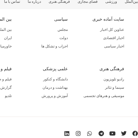
بین‌الملل
ورزشی
فضای مجازی
فرهنگی هنری
درباره ما
تماس با ما
سایت آماده خبری
سیاسی
بین الم
عناوین کل اخبار
مجلس
بین المل
اخبار اقتصادی
دولت
ایران
اخبار سیاسی
احزاب و تشکل ها
خاورمیان
فرهنگی هنری
علمی پزشکی
فیلم و
رادیو تلویزیون
دانشگاه و کنکور
فیلم و 
سینما و تئاتر
بهداشت و درمان
گزارش ا
موسیقی و هنرهای تجسمی
آموزش و پرورش
تلدیو