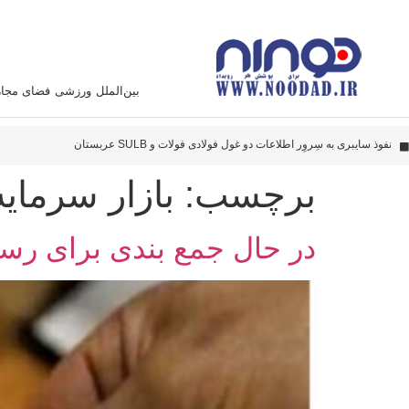
بین‌الملل
ورزشی
فضای مجا
پهپاد‌های ایران به نقاط مهمی اصابت کرده‌اند
این سامانه متخصص زدن هواپیما آمریکائی است
نفوذ سایبری به سِروِر اطلاعات دو غول فولادی فولات و SULB عربستان
دادستانی تهران به شخصیت‌های سیاسی و صاحبان تریبون، تذکر داد
برچسب:
بازار سرمایه
در حال جمع بندی برای رسی