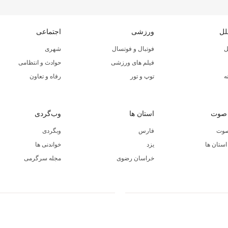
لل
ورزشی
اجتماعی
ل
فوتبال و فوتسال
شهری
فیلم های ورزشی
حوادث و انتظامی
ه
توپ و تور
رفاه و تعاون
 صوت
استان ها
وب‌گردی
صوت
فارس
وبگردی
ستان ها
یزد
خواندنی ها
خراسان رضوی
مجله سرگرمی