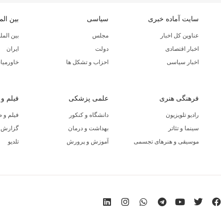
سایت آماده خبری
سیاسی
بین الم
عناوین کل اخبار
مجلس
بین المل
اخبار اقتصادی
دولت
ایران
اخبار سیاسی
احزاب و تشکل ها
خاورمیان
فرهنگی هنری
علمی پزشکی
فیلم و
رادیو تلویزیون
دانشگاه و کنکور
فیلم و 
سینما و تئاتر
بهداشت و درمان
گزارش ا
موسیقی و هنرهای تجسمی
آموزش و پرورش
تلدیو