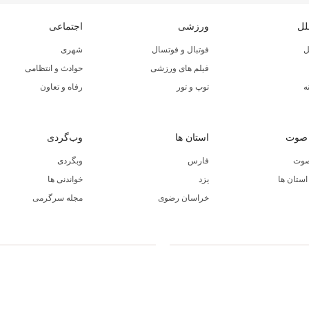
لل
ورزشی
اجتماعی
ل
فوتبال و فوتسال
شهری
فیلم های ورزشی
حوادث و انتظامی
ه
توپ و تور
رفاه و تعاون
 صوت
استان ها
وب‌گردی
صوت
فارس
وبگردی
ستان ها
یزد
خواندنی ها
خراسان رضوی
مجله سرگرمی