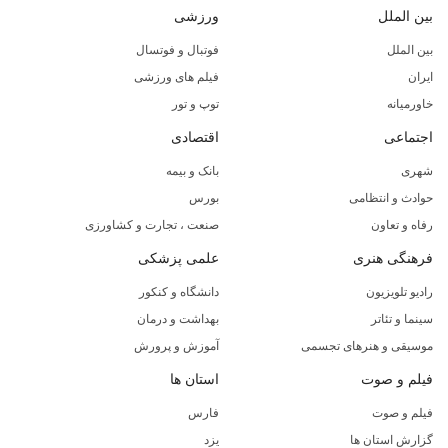
بین الملل
ورزشی
بین الملل
فوتبال و فوتسال
ایران
فیلم های ورزشی
خاورمیانه
توپ و تور
اجتماعی
اقتصادی
شهری
بانک و بیمه
حوادث و انتظامی
بورس
رفاه و تعاون
صنعت ، تجارت و کشاورزی
فرهنگی هنری
علمی پزشکی
رادیو تلویزیون
دانشگاه و کنکور
سینما و تئاتر
بهداشت و درمان
موسیقی و هنرهای تجسمی
آموزش و پرورش
فیلم و صوت
استان ها
فیلم و صوت
فارس
گزارش استان ها
یزد