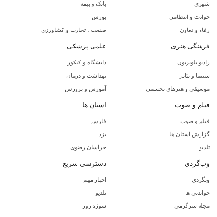
شهری
بانک و بیمه
حوادث و انتظامی
بورس
رفاه و تعاون
صنعت ، تجارت و کشاورزی
فرهنگی هنری
علمی پزشکی
رادیو تلویزیون
دانشگاه و کنکور
سینما و تئاتر
بهداشت و درمان
موسیقی و هنرهای تجسمی
آموزش و پرورش
فیلم و صوت
استان ها
فیلم و صوت
فارس
گزارش استان ها
یزد
تلدیو
خراسان رضوی
وب‌گردی
دسترسی سریع
وبگردی
اخبار مهم
خواندنی ها
تلدیو
مجله سرگرمی
سوژه روز