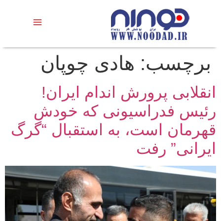
برچسب:
هادی چوپان
انقلابی پرورش اندام ایران!
رئیس فدراسیونی که خودش
قهرمان است، به استقبال “گرگ
ایرانی” رفت