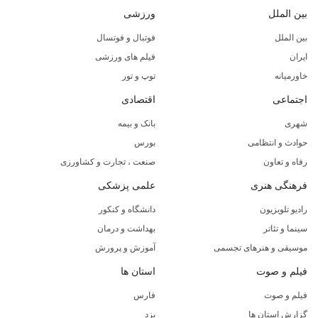
بین الملل
ورزشی
بین الملل
فوتبال و فوتسال
ایران
فیلم های ورزشی
خاورمیانه
توپ و تور
اجتماعی
اقتصادی
شهری
بانک و بیمه
حوادث و انتظامی
بورس
رفاه و تعاون
صنعت ، تجارت و کشاورزی
فرهنگی هنری
علمی پزشکی
رادیو تلویزیون
دانشگاه و کنکور
سینما و تئاتر
بهداشت و درمان
موسیقی و هنرهای تجسمی
آموزش و پرورش
فیلم و صوت
استان ها
فیلم و صوت
فارس
گزارش استان ها
یزد