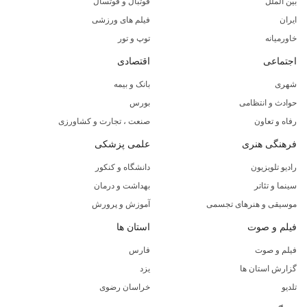
بین الملل
فوتبال و فوتسال
ایران
فیلم های ورزشی
خاورمیانه
توپ و تور
اجتماعی
اقتصادی
شهری
بانک و بیمه
حوادث و انتظامی
بورس
رفاه و تعاون
صنعت ، تجارت و کشاورزی
فرهنگی هنری
علمی پزشکی
رادیو تلویزیون
دانشگاه و کنکور
سینما و تئاتر
بهداشت و درمان
موسیقی و هنرهای تجسمی
آموزش و پرورش
فیلم و صوت
استان ها
فیلم و صوت
فارس
گزارش استان ها
یزد
تلدیو
خراسان رضوی