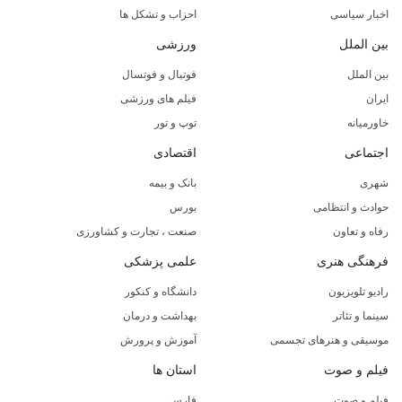
اخبار سیاسی
احزاب و تشکل ها
بین الملل
ورزشی
بین الملل
فوتبال و فوتسال
ایران
فیلم های ورزشی
خاورمیانه
توپ و تور
اجتماعی
اقتصادی
شهری
بانک و بیمه
حوادث و انتظامی
بورس
رفاه و تعاون
صنعت ، تجارت و کشاورزی
فرهنگی هنری
علمی پزشکی
رادیو تلویزیون
دانشگاه و کنکور
سینما و تئاتر
بهداشت و درمان
موسیقی و هنرهای تجسمی
آموزش و پرورش
فیلم و صوت
استان ها
فیلم و صوت
فارس