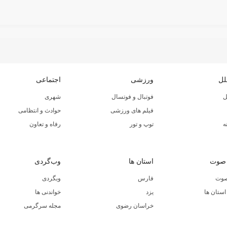
لل
ورزشی
اجتماعی
ل
فوتبال و فوتسال
شهری
فیلم های ورزشی
حوادث و انتظامی
ه
توپ و تور
رفاه و تعاون
 صوت
استان ها
وب‌گردی
صوت
فارس
وبگردی
ستان ها
یزد
خواندنی ها
خراسان رضوی
مجله سرگرمی