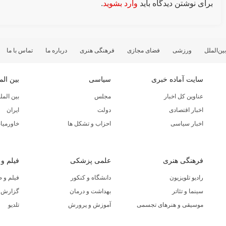
برای نوشتن دیدگاه باید
وارد بشوید
.
بین‌الملل
ورزشی
فضای مجازی
فرهنگی هنری
درباره ما
تماس با ما
سایت آماده خبری
سیاسی
بین الم
عناوین کل اخبار
مجلس
بین المل
اخبار اقتصادی
دولت
ایران
اخبار سیاسی
احزاب و تشکل ها
خاورمیان
فرهنگی هنری
علمی پزشکی
فیلم و
رادیو تلویزیون
دانشگاه و کنکور
فیلم و 
سینما و تئاتر
بهداشت و درمان
گزارش ا
موسیقی و هنرهای تجسمی
آموزش و پرورش
تلدیو