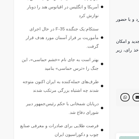
آمریکا و انگلیس در اقیانوس هند را دوبار
نوازش کرد
د و با حضور
سنتکام:یک جنگنده F-35 در حال اجرای
مأموریت بر فراز آسمان مورد هدف قرار
دید و امکان
گرفت.
خذ رای، زیر
بهتر است به جای نام «خشم حماسی»، این
جنگ را «ترس حماسی» بنامید
طرف‌های حمله‌کننده به ایران اکنون متوجه
شدند چه اشتباه بزرگی مرتکب شدند
دریابان شمخانی با حکم رئیس‌جمهور دبیر
شورای دفاع شد.
فرصت طلایی برای صادرات و معرفی صنایع
چوب و دکوراسیون ایران