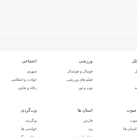
لل
ورزشی
اجتماعی
ل
فوتبال و فوتسال
شهری
فیلم های ورزشی
حوادث و انتظامی
ه
توپ و تور
رفاه و تعاون
 صوت
استان ها
وب‌گردی
صوت
فارس
وبگردی
ستان ها
یزد
خواندنی ها