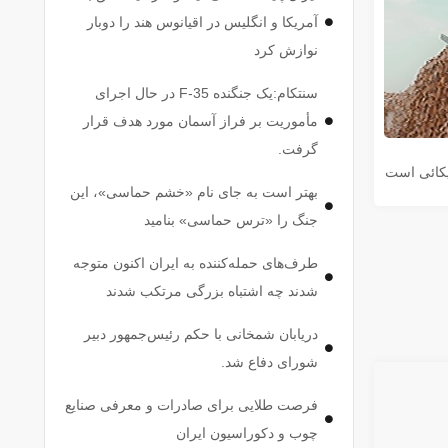
آمریکا و انگلیس در اقیانوس هند را دوبار
نوازش کرد
سنتکام:یک جنگنده F-35 در حال اجرای
مأموریت بر فراز آسمان مورد هدف قرار
گرفت.
یکائی است
بهتر است به جای نام «خشم حماسی»، این
جنگ را «ترس حماسی» بنامید
طرف‌های حمله‌کننده به ایران اکنون متوجه
شدند چه اشتباه بزرگی مرتکب شدند
دریابان شمخانی با حکم رئیس‌جمهور دبیر
شورای دفاع شد.
فرصت طلایی برای صادرات و معرفی صنایع
چوب و دکوراسیون ایران