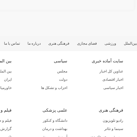
بین‌الملل
ورزشی
فضای مجازی
فرهنگی هنری
درباره ما
تماس با ما
سایت آماده خبری
سیاسی
بین الم
عناوین کل اخبار
مجلس
بین المل
اخبار اقتصادی
دولت
ایران
اخبار سیاسی
احزاب و تشکل ها
خاورمیان
فرهنگی هنری
علمی پزشکی
فیلم و
رادیو تلویزیون
دانشگاه و کنکور
فیلم و 
سینما و تئاتر
بهداشت و درمان
گزارش ا