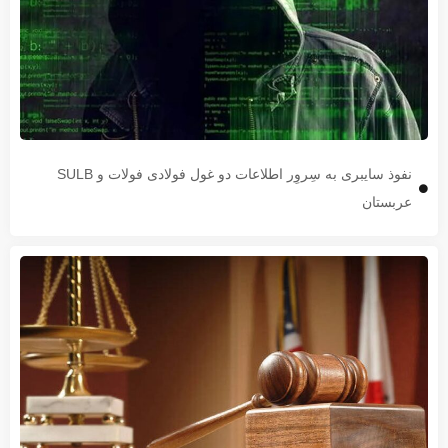
نفوذ سایبری به سِروِر اطلاعات دو غول فولادی فولات و SULB
عربستان