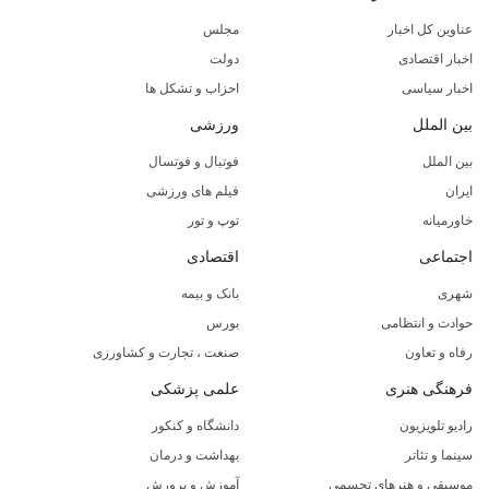
عناوین کل اخبار
مجلس
اخبار اقتصادی
دولت
اخبار سیاسی
احزاب و تشکل ها
بین الملل
ورزشی
بین الملل
فوتبال و فوتسال
ایران
فیلم های ورزشی
خاورمیانه
توپ و تور
اجتماعی
اقتصادی
شهری
بانک و بیمه
حوادث و انتظامی
بورس
رفاه و تعاون
صنعت ، تجارت و کشاورزی
فرهنگی هنری
علمی پزشکی
رادیو تلویزیون
دانشگاه و کنکور
سینما و تئاتر
بهداشت و درمان
موسیقی و هنرهای تجسمی
آموزش و پرورش