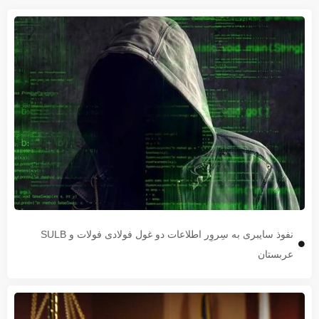
نفوذ سایبری به سِروِر اطلاعات دو غول فولادی فولات و SULB
عربستان