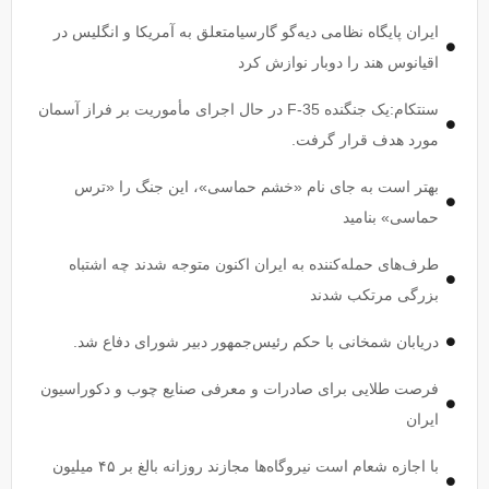
ایران پایگاه نظامی دیه‌گو گارسیامتعلق به آمریکا و انگلیس در
اقیانوس هند را دوبار نوازش کرد
سنتکام:یک جنگنده F-35 در حال اجرای مأموریت بر فراز آسمان
مورد هدف قرار گرفت.
بهتر است به جای نام «خشم حماسی»، این جنگ را «ترس
حماسی» بنامید
طرف‌های حمله‌کننده به ایران اکنون متوجه شدند چه اشتباه
بزرگی مرتکب شدند
دریابان شمخانی با حکم رئیس‌جمهور دبیر شورای دفاع شد.
فرصت طلایی برای صادرات و معرفی صنایع چوب و دکوراسیون
ایران
با اجازه شعام است نیروگاه‌ها مجازند روزانه بالغ بر ۴۵ میلیون