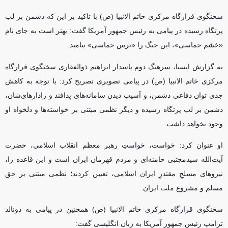
سخنگوی قرارگاه مرکزی خاتم الانبیا (ص) با تاکید بر این که دشمن بر لب
پرتگاه رسیده در پیامی به رئیس جمهور آمریکا گفت: بهتر است به جای نام
«خشم حماسی»، این جنگ را «ترس حماسی» بنامید.
به گزارش ایسنا، سرهنگ دوم پاسدار ابراهیم ذوالفقاری سخنگوی قرارگاه
مرکزی خاتم الانبیا (ص) در پیامی تصویری تصریح کرد: با توجه به کاهش
جدی توان دفاعی دشمن، و آسیب دیدن سامانه‌های پدافند و رادارهای‌شان،
دشمن بر لب پرتگاه رسیده و دیگر نظمی مبتنی بر خواسته‌ها و دلخواه او
وجود نخواهد داشت.
او عنوان کرد: خواست، خواستِ رهبر معظم انقلاب اسلامی، حضرت
آیت‌الله سیدمجتبی خامنه‌ای و مردم قهرمان ایران است و این قاعده را،
نیروهای مسلحِ مقتدرِ ایران اسلامی، تعیین کردند؛ نظمی مبتنی بر حق
مسلم و مشروع ملت ایران.
سخنگوی قرارگاه مرکزی خاتم الانبیا (ص) همچنین در پیامی به دونالد
ترامپ رئیس جمهور آمریکا به زبان انگلیسی گفت: