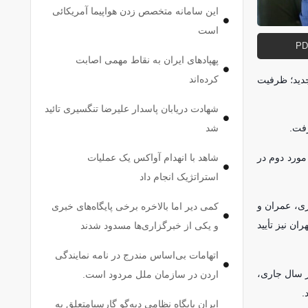
این سامانه متخصص زدن هواپیما آمریکائی
است
پهپاد‌های ایران به نقاط مهمی اصابت
کرده‌اند
جدید؛ ظرفیت
شهادت دریابان پاسدار علیرضا تنگسیری تائید
شد
رفت.
مورد دوم در
شاهد با انهدام آواکس یک عملیات
استراتژیک انجام داد
ری، عمران و
کمی دیر اما بالاخره برخی پایگاه‌های خبری
ن نیز تأیید
و یکی از خبرگزاری‌ها مسدود شدند
اتهامات بی‌اساس مندرج در نامه نمایندگی
ه در سال جاری،
اردن در سازمان ملل مردود است.
.
ایران پایگاه نظامی دیه‌گو گارسیامتعلق به