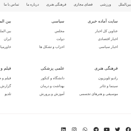
بین‌الملل
ورزشی
فضای مجازی
فرهنگی هنری
درباره ما
تماس با ما
سایت آماده خبری
سیاسی
بین الم
عناوین کل اخبار
مجلس
بین المل
اخبار اقتصادی
دولت
ایران
اخبار سیاسی
احزاب و تشکل ها
خاورمیان
فرهنگی هنری
علمی پزشکی
فیلم و
رادیو تلویزیون
دانشگاه و کنکور
فیلم و 
سینما و تئاتر
بهداشت و درمان
گزارش ا
موسیقی و هنرهای تجسمی
آموزش و پرورش
تلدیو