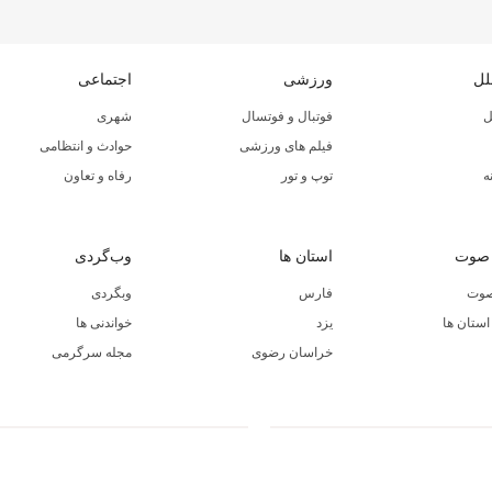
لل
ورزشی
اجتماعی
ل
فوتبال و فوتسال
شهری
فیلم های ورزشی
حوادث و انتظامی
ه
توپ و تور
رفاه و تعاون
 صوت
استان ها
وب‌گردی
صوت
فارس
وبگردی
ستان ها
یزد
خواندنی ها
خراسان رضوی
مجله سرگرمی