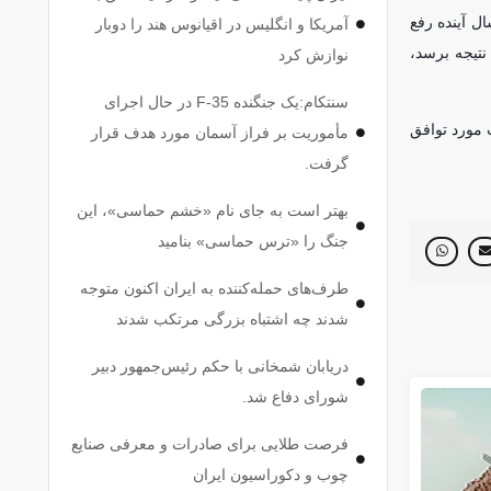
یط‌زیست و خدمات شهری شورای شهر تهران با تاکید بر اینکه نقاط پیش‌بینی شده، مشکل و نیاز پایتخت را تا نزدیک به ۴۰ سال آینده رفع
آمریکا و انگلیس در اقیانوس هند را دوبار
 نتیجه برسد،
نوازش کرد
سنتکام:یک جنگنده F-35 در حال اجرای
یه در قطعات مورد توافق
مأموریت بر فراز آسمان مورد هدف قرار
گرفت.
بهتر است به جای نام «خشم حماسی»، این
جنگ را «ترس حماسی» بنامید
طرف‌های حمله‌کننده به ایران اکنون متوجه
شدند چه اشتباه بزرگی مرتکب شدند
دریابان شمخانی با حکم رئیس‌جمهور دبیر
شورای دفاع شد.
فرصت طلایی برای صادرات و معرفی صنایع
چوب و دکوراسیون ایران