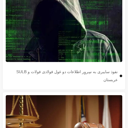
نفوذ سایبری به سِروِر اطلاعات دو غول فولادی فولات و SULB
عربستان