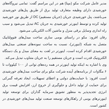
مدیر عامل شرکت مکو (مپنا) هم در این مراسم گفت: تمامی نیروگاه‌های
خورشیدی دارای وظیفه متعارف تولید برق از طریق پنل‌های خورشیدی
می‌باشند، پنل خورشیدی جریان (جریان مستقیم) DC از طریق نور خورشید
تولید کرده و توسط اینورتر خورشیدی به جریان AC تبدیل می‌شود و سبب
راه اندازی وسایل برقی منزل و ماشین آلات الکتریکی می‌شود.
رفان افزود: مکو در راستای بومی سازی ساخت مبدل‌های فتوولتاییک
متصل به شبکه (اینورتر)، نسبت به ساخت نمونه‌های صنعتی مبدل‌های
خورشیدی اقدام کرده است، اینورتر در لغت به معنای مبدل و یک دستگاه
الکترونیک قدرت است و جریان مستقیم را به جریان متناوب تبدیل می‌کند.
وی با اشاره به اینکه تولید اینورتر در همه رده‌های توانی از ۱۰۰ کیلووات تا
۶ مگاوات از برنامه‌های آینده شرکت مکو برای ساخت مبدل‌های خورشیدی
است افزود: با حمایت‌های دولتی و اعطای تسهیلات، ایجاد تعرفه گمرکی
برای حمایت از تولید داخل و جلوگیری از خروج ارز، افزایش قیمت برق
انرژی تجدیدپذیر به منظور تشویق سرمایه گذاران برای توسعه تولید
اینورتر‌های بومی از راهکار‌های توسعه صنعت تولید مبدل‌های خورشیدی در
کشور است.