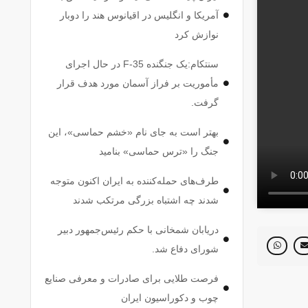
آمریکا و انگلیس در اقیانوس هند را دوبار
نوازش کرد
سنتکام:یک جنگنده F-35 در حال اجرای
مأموریت بر فراز آسمان مورد هدف قرار
گرفت.
بهتر است به جای نام «خشم حماسی»، این
جنگ را «ترس حماسی» بنامید
طرف‌های حمله‌کننده به ایران اکنون متوجه
شدند چه اشتباه بزرگی مرتکب شدند
دریابان شمخانی با حکم رئیس‌جمهور دبیر
شورای دفاع شد.
فرصت طلایی برای صادرات و معرفی صنایع
چوب و دکوراسیون ایران