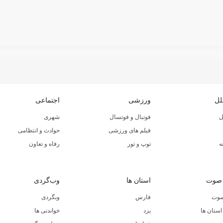
لل
ورزشی
اجتماعی
ل
فوتبال و فوتسال
شهری
فیلم های ورزشی
حوادث و انتظامی
ه
توپ و تور
رفاه و تعاون
 صوت
استان ها
وب‌گردی
صوت
فارس
وبگردی
ستان ها
یزد
خواندنی ها