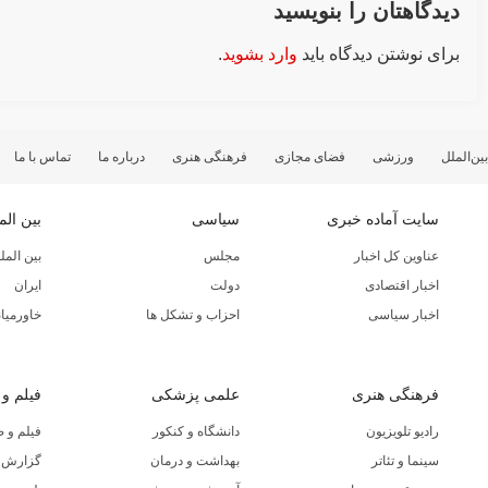
دیدگاهتان را بنویسید
برای نوشتن دیدگاه باید
وارد بشوید
.
بین‌الملل
ورزشی
فضای مجازی
فرهنگی هنری
درباره ما
تماس با ما
سایت آماده خبری
سیاسی
بین الم
عناوین کل اخبار
مجلس
بین المل
اخبار اقتصادی
دولت
ایران
اخبار سیاسی
احزاب و تشکل ها
خاورمیان
فرهنگی هنری
علمی پزشکی
فیلم و
رادیو تلویزیون
دانشگاه و کنکور
فیلم و 
سینما و تئاتر
بهداشت و درمان
گزارش ا