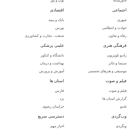
خاورمیانه
توپ و تور
اجتماعی
اقتصادی
شهری
بانک و بیمه
حوادث و انتظامی
بورس
رفاه و تعاون
صنعت ، تجارت و کشاورزی
فرهنگی هنری
علمی پزشکی
رادیو تلویزیون
دانشگاه و کنکور
سینما و تئاتر
بهداشت و درمان
موسیقی و هنرهای تجسمی
آموزش و پرورش
فیلم و صوت
استان ها
فیلم و صوت
فارس
گزارش استان ها
یزد
تلدیو
خراسان رضوی
وب‌گردی
دسترسی سریع
وبگردی
اخبار مهم