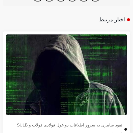
اخبار مرتبط
نفوذ سایبری به سِروِر اطلاعات دو غول فولادی فولات و SULB