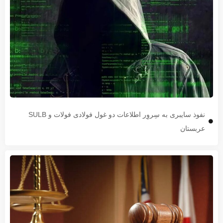
نفوذ سایبری به سِروِر اطلاعات دو غول فولادی فولات و SULB
عربستان