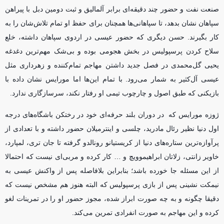
صنعت نفت و حضور چند دقیقه‌ای برابر آلمالیق و ثبت دومین دبل با پیراهن
سپاهان نشان بدهد، تا سپاهانی‌ها همچنان برای حفظ او تمام تلاش‌شان را به
کار بگیرند. حسن دیگری که حضور عیسی در اردوی سپاهان داشته، خلع
سلاح کردن پرسپولیس در بخش هجومی بوده و بی‌شک مهم‌ترین دغدغه
یحیی گل‌محمدی در فصل جدید داشتن مهاجم تمام‌کننده و زهرداری مثل
عیسی آل‌کثیر به شمار می‌رود. با تمام این‌ها اما مورایس نشان داده با
بازیکنی که طبق اصول و چارچوب تیمی او رفتار نکند، سرسازگاری ندارد.
ژوزه مورایس که در دوران بلند حرفه‌ای خود در رختکن باشگاه‌های درجه
اول دنیا نظیر رئال مادرید، چلسی و اینترمیلان حضور داشته و با تعدادی از
پرآوازه‌ترین ستاره‌های دنیا از کریستیانو رونالدو گرفته تا جان تری، لمپارد،
خاویر زانتی، زلاتان ابراهیموویچ و … کار کرده و مربی‌ای نیست که احتمالا
از این مسئله جا خورده باشد؛ بنابراین بلافاصله پس از واکنش عیسی به
نیمکت نشینی پس از بازی پرسپولیس که البته هنوز هم مشخص نیست که
دقیقا چگونه و به چه صورت ابراز شده، مجوز حضور او را در تمرینات لغو
کرده و این مهاجم به صورت انفرادی تمرین می‌کند.