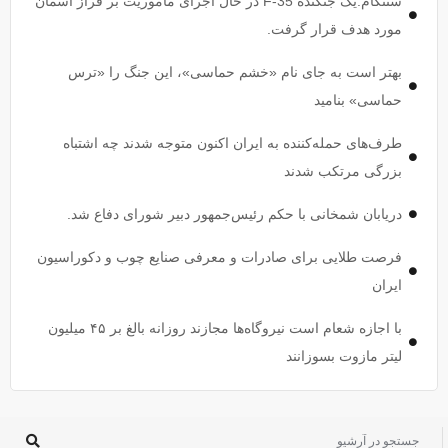
سنتکام:یک جنگنده F-35 در حال اجرای مأموریت بر فراز آسمان
مورد هدف قرار گرفت.
بهتر است به جای نام «خشم حماسی»، این جنگ را «ترس
حماسی» بنامید
طرف‌های حمله‌کننده به ایران اکنون متوجه شدند چه اشتباه
بزرگی مرتکب شدند
دریابان شمخانی با حکم رئیس‌جمهور دبیر شورای دفاع شد.
فرصت طلایی برای صادرات و معرفی صنایع چوب و دکوراسیون
ایران
با اجازه شعام است نیروگاه‌ها مجازند روزانه بالغ بر ۴۵ میلیون
لیتر مازوت بسوزانند