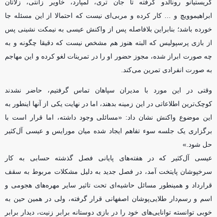
کریستیانو رونالدو گرفته تا جان تری، لمپارد، خاویر زانتی، زلاتان
ابراهیموویچ و … کار کرده و مربی‌ای نیست که احتمالا از این مسئله جا
خورده باشد؛ بنابراین بلافاصله پس از واکنش عیسی به نیمکت نشینی پس
از بازی پرسپولیس که البته هنوز هم مشخص نیست که دقیقا چگونه و به
چه صورت ابراز شده، مجوز حضور او را در تمرینات لغو کرده و این مهاجم
به صورت انفرادی تمرین می‌کند.
وقتی در این مورد با مدیران سپاهان تماس گرفتیم، حاضر نشدند
کوچک‌ترین اطلاعاتی در این زمینه بدهند، اما در نهایت یکی از آنها اینطور به
این موضوع واکنش نشان داد: «مسائلی وجود داشته، اما قرار است با
برگزاری یک جلسه سوء‌ تفاهم ایجاد شده میان مورایس و عیسی آل‌کثیر
حل شود.»
عیسی آل‌کثیر که در هفته‌های پایانی فصل گذشته حسابی به کار
سرخپوشان پایتخت آمد، در فصل جدید به دلیل مشکلات مربوط به سقف
قرارداد و همینطور مسائل حاشیه‌ای تحت تاثیر سایر مهره‌های هجومی و
اسم و رسم‌دار طلایی‌پوشان اصفهانی قرار گرفته، ولی در همین حین به
خوبی توانسته توانایی‌های خود را در بازی دوستانه برابر زنیت، دیدار برابر