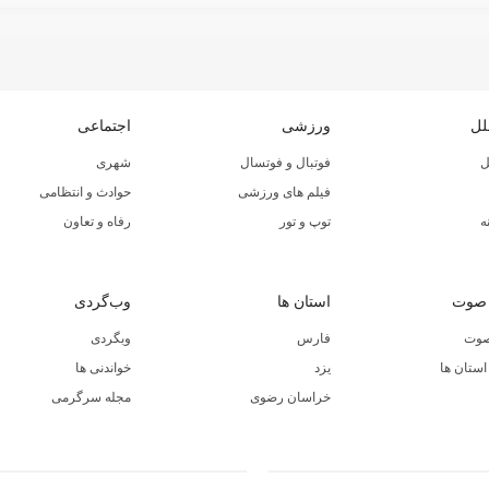
لل
ورزشی
اجتماعی
ل
فوتبال و فوتسال
شهری
فیلم های ورزشی
حوادث و انتظامی
ه
توپ و تور
رفاه و تعاون
 صوت
استان ها
وب‌گردی
صوت
فارس
وبگردی
ستان ها
یزد
خواندنی ها
خراسان رضوی
مجله سرگرمی