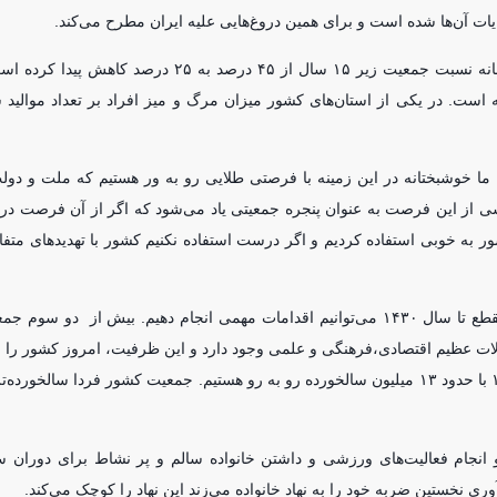
ایات آن‌ها شده است و برای همین دروغ‌هایی علیه ایران مطرح می‌کند.
ابوترابی فرد تاکید کرد: در سه دهه اخیر یعنی از سال ۱۳۶۵ تا ۱۳۹۵ متاسفانه نسبت جمعیت زیر ۱۵ سال از 
ید کشور نسبت به قبل ۷ درصد کاهش داشته است. در یکی از استان‌های کشور میزان مرگ و میز افراد بر تعداد م
ا خوشبختانه در این زمینه با فرصتی طلایی رو به ور هستیم که ملت و دولت 
ی از این فرصت به عنوان پنجره جمعیتی یاد می‌شود که اگر از آن فرصت د
به خوبی استفاده کردیم و اگر درست استفاده نکنیم کشور با تهدید‌های متفا
وی خاطرنشان کرد: فرصت پنجره جمعیتی عبارت از این است که در این مقطع تا سال ۱۴۳۰ می‌توانیم اقدامات مهمی انجام دهیم. بیش
 برای تحولات عظیم اقتصادی،فرهنگی و علمی وجود دارد و این ظرفیت، امروز کشور را 
و دارای امکانات برای حرکت به افق‌های بلند تبدیل کرده است. در سال ۱۴۲۰ با حدود ۱۳ میلیون سالخورده رو به رو هستیم. جمعیت کشور فرد
 انجام فعالیت‌های ورزشی و داشتن خانواده سالم و پر نشاط برای دوران 
ی نخستین ضربه خود را به نهاد خانواده می‌زند این نهاد را کوچک می‌کند.