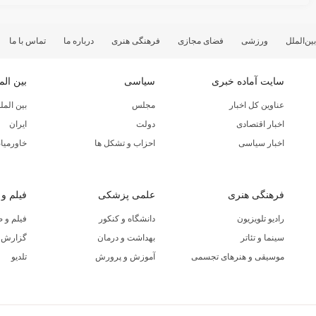
بین‌الملل
ورزشی
فضای مجازی
فرهنگی هنری
درباره ما
تماس با ما
سایت آماده خبری
سیاسی
بین الم
عناوین کل اخبار
مجلس
بین المل
اخبار اقتصادی
دولت
ایران
اخبار سیاسی
احزاب و تشکل ها
خاورمیان
فرهنگی هنری
علمی پزشکی
فیلم و
رادیو تلویزیون
دانشگاه و کنکور
فیلم و 
سینما و تئاتر
بهداشت و درمان
گزارش ا
موسیقی و هنرهای تجسمی
آموزش و پرورش
تلدیو