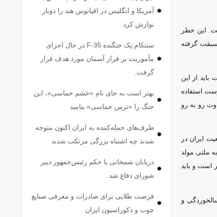
آمریکا و انگلیس در اقیانوس هند را دوبار
نوازش کرد
۴۵ درصد به ۲۵ درصد کاهش پیدا کرده است. این خطر
والید سبقت گرفته
سنتکام:یک جنگنده F-35 در حال اجرای
مأموریت بر فراز آسمان مورد هدف قرار
گرفت.
باید از این
رست استفاده
بهتر است به جای نام «خشم حماسی»، این
وت رو به رو
جنگ را «ترس حماسی» بنامید
طرف‌های حمله‌کننده به ایران اکنون متوجه
 از دو سوم جمعیت ایران در
شدند چه اشتباه بزرگی مرتکب شدند
به ملتی مولد
دریابان شمخانی با حکم رئیس‌جمهور دبیر
ا سالخورده‌تر است و باید
شورای دفاع شد.
فرصت طلایی برای صادرات و معرفی صنایع
سالخوردگی و
چوب و دکوراسیون ایران