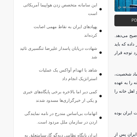
این سامانه متخصص زدن هواپیما آمریکائی
است
پهپاد‌های ایران به نقاط مهمی اصابت
کرده‌اند
ضیح می‌دهد.
اده که باید
شهادت دریابان پاسدار علیرضا تنگسیری تائید
 توجه قرار
شد
شاهد با انهدام آواکس یک عملیات
نماد شخصیت،
استراتژیک انجام داد
 را به عهده
اهل خانه را
کمی دیر اما بالاخره برخی پایگاه‌های خبری
و یکی از خبرگزاری‌ها مسدود شدند
۶۰ سال ۴ برابر شده است که پایه قدرت ایران بوده
اتهامات بی‌اساس مندرج در نامه نمایندگی
اردن در سازمان ملل مردود است.
ایران پس از
ایران پایگاه نظامی دیه‌گو گارسیامتعلق به