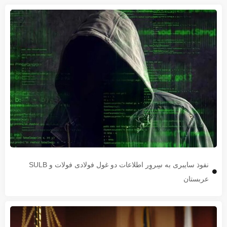
نفوذ سایبری به سِروِر اطلاعات دو غول فولادی فولات و SULB
عربستان