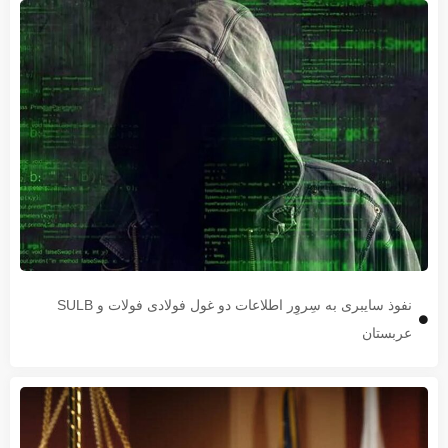
نفوذ سایبری به سِروِر اطلاعات دو غول فولادی فولات و SULB
عربستان