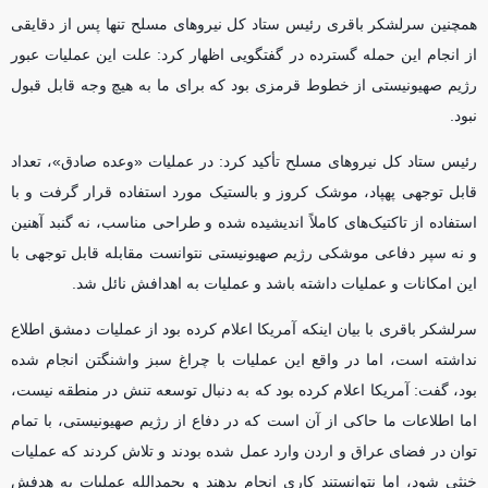
همچنین سرلشکر باقری رئیس ستاد کل نیرو‌های مسلح تنها پس از دقایقی
از انجام این حمله گسترده در گفتگویی اظهار کرد: علت این عملیات عبور
رژیم صهیونیستی از خطوط قرمزی بود که برای ما به هیچ وجه قابل قبول
نبود.
رئیس ستاد کل نیرو‌های مسلح تأکید کرد: در عملیات «وعده صادق»، تعداد
قابل توجهی پهپاد، موشک کروز و بالستیک مورد استفاده قرار گرفت و با
استفاده از تاکتیک‌های کاملاً اندیشیده شده و طراحی مناسب، نه گنبد آهنین
و نه سپر دفاعی موشکی رژیم صهیونیستی نتوانست مقابله قابل توجهی با
این امکانات و عملیات داشته باشد و عملیات به اهدافش نائل شد.
سرلشکر باقری با بیان اینکه آمریکا اعلام کرده بود از عملیات دمشق اطلاع
نداشته است، اما در واقع این عملیات با چراغ سبز واشنگتن انجام شده
بود، گفت: آمریکا اعلام کرده بود که به دنبال توسعه تنش در منطقه نیست،
اما اطلاعات ما حاکی از آن است که در دفاع از رژیم صهیونیستی، با تمام
توان در فضای عراق و اردن وارد عمل شده بودند و تلاش کردند که عملیات
خنثی شود، اما نتوانستند کاری انجام بدهند و بحمدالله عملیات به هدفش