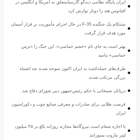
ایران پایگاه نظامی دیه‌گو گارسیامتعلق به آمریکا و انگلیس در
اقیانوس هند را دوبار نوازش کرد
سنتکام:یک جنگنده F-35 در حال اجرای مأموریت بر فراز آسمان
مورد هدف قرار گرفت.
بهتر است به جای نام «خشم حماسی»، این جنگ را «ترس
حماسی» بنامید
طرف‌های حمله‌کننده به ایران اکنون متوجه شدند چه اشتباه
بزرگی مرتکب شدند
دریابان شمخانی با حکم رئیس‌جمهور دبیر شورای دفاع شد.
فرصت طلایی برای صادرات و معرفی صنایع چوب و دکوراسیون
ایران
با اجازه شعام است نیروگاه‌ها مجازند روزانه بالغ بر ۴۵ میلیون
لیتر مازوت بسوزانند