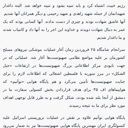
رژیم خبیث اشتباه کرد و باید تنبیه بشود و تنبیه خواهد شد. البته داغدار
شهیدانمان از جمله شهید زاهدی و شهید رحیمی و دیگر همرانان آنها شدیم.
آنها عاشق شهادت بودند و چیزی از دست ندادند. آنها کسانی بودند که یک
عمر به دنبال شهادت دویدند و خداوند این اجر را به آنها داد و کامیاب شدند
و ما داغدار شدیم.
سرانجام شامگاه ۲۵ فروردین زمان آغاز عملیات موشکی نیرو‌های مسلح
کشورمان بر علیه مواضع نظامی صهیونست‌ها آغاز شد. عملیاتی که در
جهت نابودی مرکز اطلاعاتی بزرگ صهیونیست‌ها در ارتفاعات «جبل
الشکل» در مرز سوریه با فلسطین اشغالی که اطلاعات لازم را برای
جنایت صهیونیست‌ها تأمین می‌کرد و هم پایگاه هوایی «نوآتیم» که
هواپیما‌های اف ۳۵ برای هدف قراردادن بخش کنسولی سفارت ما در
دمشق از آنجا بلند شده بودند، شکل گرفت و به طرز قابل توجهی اهداف
مورد نظر برای ما به نتیجه رسیدند.
پایگاه هوایی نوآتیم علاوه بر نقش در عملیات تروریستی اسرائیل علیه
کنسولگری ایران مهمترین پایگاه هوایی صهیونیست‌ها نیز به شمار می‌رود