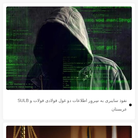
نفوذ سایبری به سِروِر اطلاعات دو غول فولادی فولات و SULB
عربستان