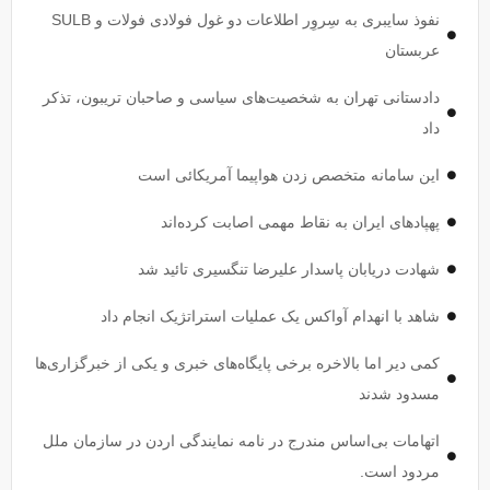
نفوذ سایبری به سِروِر اطلاعات دو غول فولادی فولات و SULB
عربستان
دادستانی تهران به شخصیت‌های سیاسی و صاحبان تریبون، تذکر
داد
این سامانه متخصص زدن هواپیما آمریکائی است
پهپاد‌های ایران به نقاط مهمی اصابت کرده‌اند
شهادت دریابان پاسدار علیرضا تنگسیری تائید شد
شاهد با انهدام آواکس یک عملیات استراتژیک انجام داد
کمی دیر اما بالاخره برخی پایگاه‌های خبری و یکی از خبرگزاری‌ها
مسدود شدند
اتهامات بی‌اساس مندرج در نامه نمایندگی اردن در سازمان ملل
مردود است.