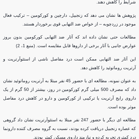
شرایط را کاهش دهند.
پژوهش ها نشان می دهد که زنجبیل، دارچین و کورکومین – ترکیب فعال
موجود در زردچوبه – از خواص ضد التهابی قوی برخوردار هستند.
مطالعات حتی نشان داده اند که آثار ضد التهابی کورکومین بدون بروز
عوارض جانبی با آثار برخی از داروها قابل مقایسه است. (منبع 1، 2)
این آثار ضد التهابی ممکن است درد مفاصل ناشی از استئوآرتریت و
آرتریت روماتوئید را کاهش دهد.
به عنوان نمونه، مطالعه ای با حضور 45 نفر مبتلا به آرتریت روماتوئید نشان
داد که مصرف 500 میلی گرم کورکومین در روز، بیشتر از 50 گرم از یک
داروی رایج آرتریت یا ترکیبی از کورکومین و دارو در کاهش درد مفاصل
موثر بوده است.
مطالعه ای دیگر با حضور 247 نفر مبتلا به استئوآرتریت نشان داد گروهی
که عصاره زنجبیل دریافت کرده بودند، نسبت به گروه مصرف کننده دارونما
درد کمتری تجربه کرده و نیازمند داروی مسکن کمتر بودند.