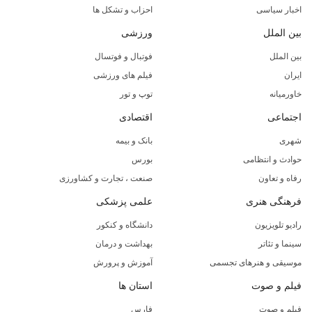
اخبار سیاسی
احزاب و تشکل ها
بین الملل
ورزشی
بین الملل
فوتبال و فوتسال
ایران
فیلم های ورزشی
خاورمیانه
توپ و تور
اجتماعی
اقتصادی
شهری
بانک و بیمه
حوادث و انتظامی
بورس
رفاه و تعاون
صنعت ، تجارت و کشاورزی
فرهنگی هنری
علمی پزشکی
رادیو تلویزیون
دانشگاه و کنکور
سینما و تئاتر
بهداشت و درمان
موسیقی و هنرهای تجسمی
آموزش و پرورش
فیلم و صوت
استان ها
فیلم و صوت
فارس