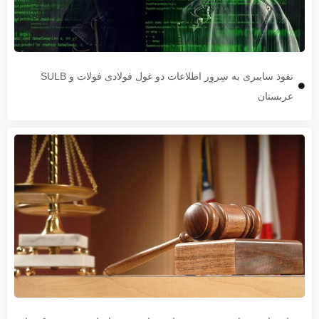
نفوذ سایبری به سِروِر اطلاعات دو غول فولادی فولات و SULB
عربستان