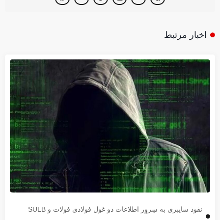
اخبار مرتبط
نفوذ سایبری به سِروِر اطلاعات دو غول فولادی فولات و SULB