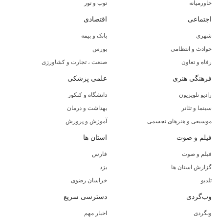
خاورمیانه
توپ و تور
اجتماعی
اقتصادی
شهری
بانک و بیمه
حوادث و انتظامی
بورس
رفاه و تعاون
صنعت ، تجارت و کشاورزی
فرهنگی هنری
علمی پزشکی
رادیو تلویزیون
دانشگاه و کنکور
سینما و تئاتر
بهداشت و درمان
موسیقی و هنرهای تجسمی
آموزش و پرورش
فیلم و صوت
استان ها
فیلم و صوت
فارس
گزارش استان ها
یزد
تلدیو
خراسان رضوی
وب‌گردی
دسترسی سریع
وبگردی
اخبار مهم