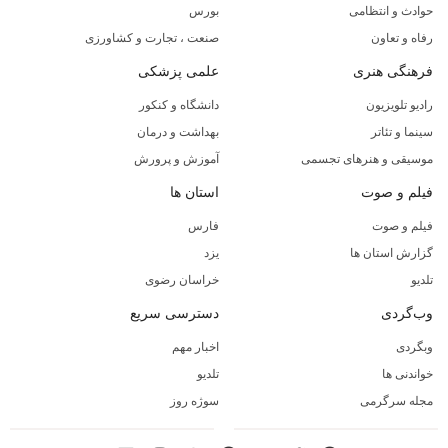
حوادث و انتظامی
بورس
رفاه و تعاون
صنعت ، تجارت و کشاورزی
فرهنگی هنری
علمی پزشکی
رادیو تلویزیون
دانشگاه و کنکور
سینما و تئاتر
بهداشت و درمان
موسیقی و هنرهای تجسمی
آموزش و پرورش
فیلم و صوت
استان ها
فیلم و صوت
فارس
گزارش استان ها
یزد
تلدیو
خراسان رضوی
وب‌گردی
دسترسی سریع
وبگردی
اخبار مهم
خواندنی ها
تلدیو
مجله سرگرمی
سوژه روز