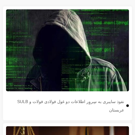
نفوذ سایبری به سِروِر اطلاعات دو غول فولادی فولات و SULB
عربستان