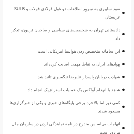
نفوذ سایبری به سِروِر اطلاعات دو غول فولادی فولات و SULB
عربستان
دادستانی تهران به شخصیت‌های سیاسی و صاحبان تریبون، تذکر
داد
این سامانه متخصص زدن هواپیما آمریکائی است
پهپاد‌های ایران به نقاط مهمی اصابت کرده‌اند
شهادت دریابان پاسدار علیرضا تنگسیری تائید شد
شاهد با انهدام آواکس یک عملیات استراتژیک انجام داد
کمی دیر اما بالاخره برخی پایگاه‌های خبری و یکی از خبرگزاری‌ها
مسدود شدند
اتهامات بی‌اساس مندرج در نامه نمایندگی اردن در سازمان ملل
مردود است.