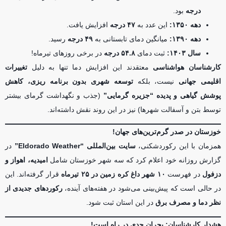
درجه
بود.
دهه ۱۳۵۰:
این عدد به
۴۷ درجه
افزایش یافت.
دهه ۱۳۹۰:
میانگین دمای تابستانی به
۴۹ درجه
رسید.
سال ۱۴۰۳:
ثبت دمای
۵۴.۸ درجه
در برخی روزهای تیرماه!
کارشناسان هواشناسی
معتقدند این افزایش دما تنها به دلیل
تغییرات
اقلیمی جهانی
نیست، بلکه
توسعه شهری بدون برنامه ریزی، کاهش
پوشش گیاهی و پدیده “جزیره گرمایی”
(جذب و نگهداشت گرمای بیشتر
توسط بتن و آسفالت شهرها) نیز در این روند نقش داشته‌اند.
خوزستان در صدر گرم‌ترین‌های جهان!
همزمان با این رکوردشکنی،
سایت بین‌المللی “Eldorado Weather”
در
گزارش روزانه خود اعلام کرد که سه شهر خوزستان شامل
امیدیه، اهواز و
دزفول
در فهرست
۱۰ شهر داغ کره زمین در ۲۵ تیرماه
قرار گرفته‌اند. این
در حالی است که پیش‌بینی می‌شود در هفته‌های آینده،
رکوردهای جدیدی از
نظر دما و مصرف برق
در این استان ثبت شود.
هشدار کارشناسان: بحران جدی در راه است!