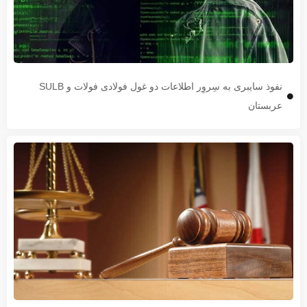
نفوذ سایبری به سِروِر اطلاعات دو غول فولادی فولات و SULB
عربستان