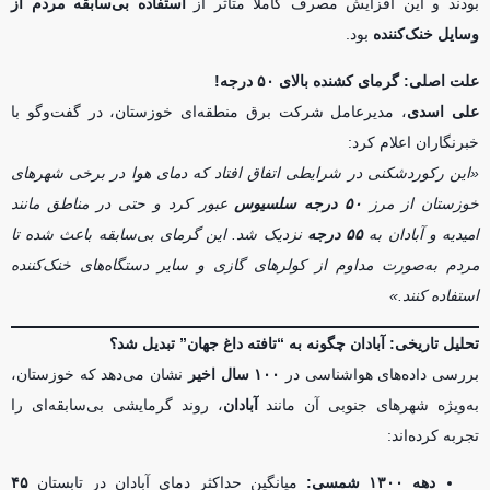
بودند و این افزایش مصرف کاملاً متأثر از
استفاده بی‌سابقه مردم از
وسایل خنک‌کننده
بود.
علت اصلی: گرمای کشنده بالای ۵۰ درجه!
علی اسدی
، مدیرعامل شرکت برق منطقه‌ای خوزستان، در گفت‌وگو با
خبرنگاران اعلام کرد:
«این رکوردشکنی در شرایطی اتفاق افتاد که دمای هوا در برخی شهرهای
خوزستان از مرز
۵۰ درجه سلسیوس
عبور کرد و حتی در مناطق مانند
امیدیه و آبادان به
۵۵ درجه
نزدیک شد. این گرمای بی‌سابقه باعث شده تا
مردم به‌صورت مداوم از کولرهای گازی و سایر دستگاه‌های خنک‌کننده
استفاده کنند.»
تحلیل تاریخی: آبادان چگونه به “تافته داغ جهان” تبدیل شد؟
بررسی داده‌های هواشناسی در
۱۰۰ سال اخیر
نشان می‌دهد که خوزستان،
به‌ویژه شهرهای جنوبی آن مانند
آبادان
، روند گرمایشی بی‌سابقه‌ای را
تجربه کرده‌اند:
دهه ۱۳۰۰ شمسی:
میانگین حداکثر دمای آبادان در تابستان
۴۵