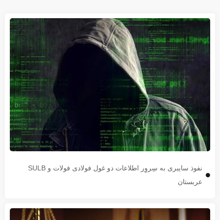
نفوذ سایبری به سِروِر اطلاعات دو غول فولادی فولات و SULB
عربستان