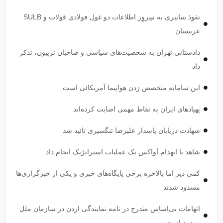
نفوذ سایبری به سِروِر اطلاعات دو غول فولادی فولات و SULB
عربستان
دادستانی تهران به شخصیت‌های سیاسی و صاحبان تریبون، تذکر
داد
این سامانه متخصص زدن هواپیما آمریکائی است
پهپاد‌های ایران به نقاط مهمی اصابت کرده‌اند
شهادت دریابان پاسدار علیرضا تنگسیری تائید شد
شاهد با انهدام آواکس یک عملیات استراتژیک انجام داد
کمی دیر اما بالاخره برخی پایگاه‌های خبری و یکی از خبرگزاری‌ها
مسدود شدند
اتهامات بی‌اساس مندرج در نامه نمایندگی اردن در سازمان ملل
مردود است.