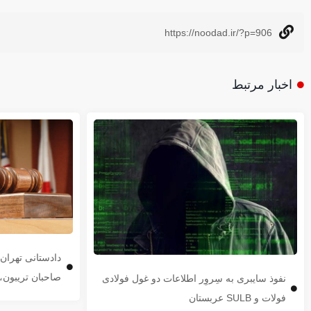
https://noodad.ir/?p=906
اخبار مرتبط
دادستانی تهرا
صاحبان تریبون، 
نفوذ سایبری به سِروِر اطلاعات دو غول فولادی
فولات و SULB عربستان