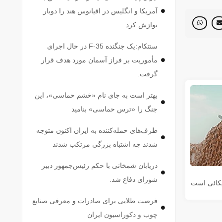
آمریکا و انگلیس در اقیانوس هند را دوبار
نوازش کرد
سنتکام:یک جنگنده F-35 در حال اجرای
مأموریت بر فراز آسمان مورد هدف قرار
گرفت.
بهتر است به جای نام «خشم حماسی»، این
جنگ را «ترس حماسی» بنامید
طرف‌های حمله‌کننده به ایران اکنون متوجه
شدند چه اشتباه بزرگی مرتکب شدند
دریابان شمخانی با حکم رئیس‌جمهور دبیر
شورای دفاع شد.
یکائی است
فرصت طلایی برای صادرات و معرفی صنایع
چوب و دکوراسیون ایران