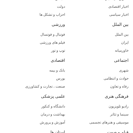
اخبار اقتصادی
دولت
اخبار سیاسی
احزاب و تشکل ها
بین الملل
ورزشی
بین الملل
فوتبال و فوتسال
ایران
فیلم های ورزشی
خاورمیانه
توپ و تور
اجتماعی
اقتصادی
شهری
بانک و بیمه
حوادث و انتظامی
بورس
رفاه و تعاون
صنعت ، تجارت و کشاورزی
فرهنگی هنری
علمی پزشکی
رادیو تلویزیون
دانشگاه و کنکور
سینما و تئاتر
بهداشت و درمان
موسیقی و هنرهای تجسمی
آموزش و پرورش
فیلم و صوت
استان ها