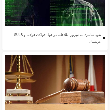
نفوذ سایبری به سِروِر اطلاعات دو غول فولادی فولات و SULB
عربستان