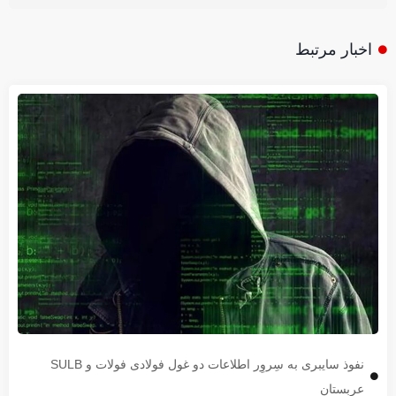
اخبار مرتبط
نفوذ سایبری به سِروِر اطلاعات دو غول فولادی فولات و SULB
عربستان