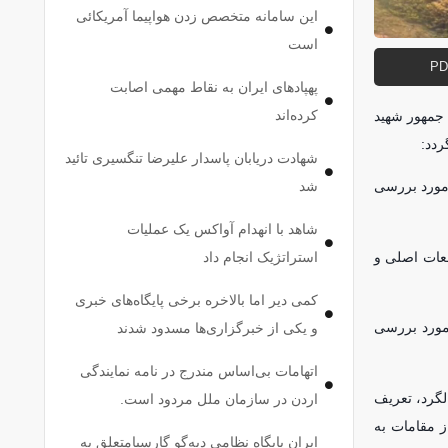
این سامانه متخصص زدن هواپیما آمریکائی
است
پهپاد‌های ایران به نقاط مهمی اصابت
کرده‌اند
 جمهور شهید
ردد:
شهادت دریابان پاسدار علیرضا تنگسیری تائید
شد
 مورد بررسی
شاهد با انهدام آواکس یک عملیات
طعات اصلی و
استراتژیک انجام داد
کمی دیر اما بالاخره برخی پایگاه‌های خبری
نیز مورد بررسی
و یکی از خبرگزاری‌ها مسدود شدند
اتهامات بی‌اساس مندرج در نامه نمایندگی
لگرد، تعریف
اردن در سازمان ملل مردود است.
ه مأموریت پرواز مقامات به
ایران پایگاه نظامی دیه‌گو گارسیامتعلق به