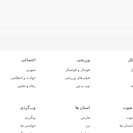
لل
ورزشی
اجتماعی
ل
فوتبال و فوتسال
شهری
فیلم های ورزشی
حوادث و انتظامی
ه
توپ و تور
رفاه و تعاون
 صوت
استان ها
وب‌گردی
صوت
فارس
وبگردی
ستان ها
یزد
خواندنی ها