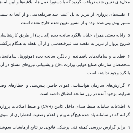
محل‌های تعیین شده دریافت گردید که با دستورالعمل ها، ابلاغیه‌ها و آیین‌نامه
۴. نقشه‌های پروازی از تبریز به پل آغبند، سد قیزقلعه‌سی و از آنجا به
مسیر پیش‌بینی‌شده بوده و از مسیر تعیین شده خارج نشده است.
۵. رایانه دستی همراه خلبان بالگرد سانحه دیده (آی ـ پد) از طریق کارشنا
شروع پرواز از تبریز به مقصد سد قیزقلعه‌سی و از آن نقطه به هنگام برگشت
۶. قطعات و سامانه‌های باقیمانده از بالگرد سانحه دیده (موتورها، سامانه
متخصصان سازمان صنایع هوایی وزارت دفاع و پشتیبانی نیرو‌های مسلح در آز
بالگرد وجود نداشته است.
۷. گزارش‌های سازمان هواشناسی (هوای حاضر، پیش‌بینی و اخطار‌های وضعی
شرایط بوجود آمده در روز سانحه انطباق داشته است.
گرفته که در سامانه یاد شده هیچ‌گونه پیام و اعلام وضعیت اضطراری از سوی 
۹. برابر گزارش بررسی کمیته فنی پزشکی قانونی در نتایج آزمایشات سم‌شناسی و آسیب شناسی روی پیکر مطهر شهدا، هیچ مورد مشکوکی اعلام نگردیده است