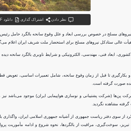
نظر دادن
اشتراک گذاری
دانلود PDF
 نیرو‌های مسلح در خصوص بررسی ابعاد و علل وقوع سانحه بالگرد حامل رئیس
 هیأت عالی ستادکل نیرو‌های مسلح برای استحضار ملت شریف ایران اعلام می‌گ
وری، ابعاد فنی، مهندسی، الکترونیکی و شرایط ناوبری بالگرد سانحه دیده
اری و بکارگیری تا قبل از زمان وقوع سانحه، شامل تعمیرات اساسی، تعویض ق
 شده صورت گرفته است.
یر بالگرد یاد شده که در شرکت پن‌ها (شرکت پشتیبانی و نوسازی هواپیمایی ایران) موجود می‌باشد 
گرفته مشاهده نگردید.
گرد از سوی دفتر ریاست جمهوری از آشیانه جمهوری اسلامی ایران، واگذاری با
نحوه انجام مأموریت و اعزام بالگرد از تهران به تبریز، استقرار در فرودگاه تبریز، سوخت‌‎گیری، مراقبت از بالگردها، نحوه شروع و ادام