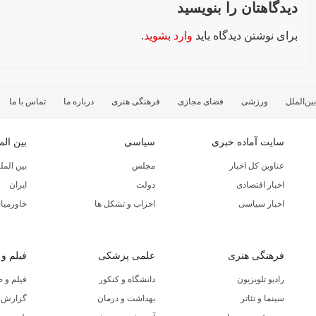
دیدگاهتان را بنویسید
برای نوشتن دیدگاه باید
وارد بشوید
.
بین‌الملل
ورزشی
فضای مجازی
فرهنگی هنری
درباره ما
تماس با ما
سایت آماده خبری
سیاسی
بین الم
عناوین کل اخبار
مجلس
بین المل
اخبار اقتصادی
دولت
ایران
اخبار سیاسی
احزاب و تشکل ها
خاورمیان
فرهنگی هنری
علمی پزشکی
فیلم و
رادیو تلویزیون
دانشگاه و کنکور
فیلم و 
سینما و تئاتر
بهداشت و درمان
گزارش ا