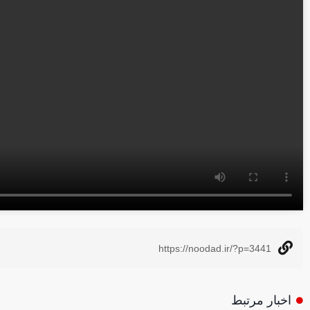
https://noodad.ir/?p=3441
اخبار مرتبط