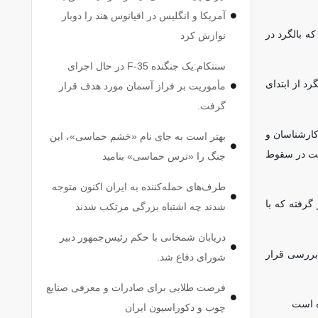
آمریکا و انگلیس در اقیانوس هند را دوبار
ه بالگرد در
نوازش کرد
سنتکام:یک جنگنده F-35 در حال اجرای
د از ابتدای
مأموریت بر فراز آسمان مورد هدف قرار
گرفت.
کارشناسان و
بهتر است به جای نام «خشم حماسی»، این
الت در سقوط
جنگ را «ترس حماسی» بنامید
طرف‌های حمله‌کننده به ایران اکنون متوجه
گرفته که با
شدند چه اشتباه بزرگی مرتکب شدند
دریابان شمخانی با حکم رئیس‌جمهور دبیر
راه دسته پروازی (میل ۱۷۱) پیاده‌سازی و مورد بررسی قرار
شورای دفاع شد.
فرصت طلایی برای صادرات و معرفی صنایع
چوب و دکوراسیون ایران