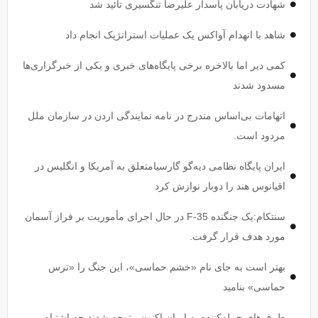
شهادت دریابان پاسدار علیرضا تنگسیری تائید شد
شاهد با انهدام آواکس یک عملیات استراتژیک انجام داد
کمی دیر اما بالاخره برخی پایگاه‌های خبری و یکی از خبرگزاری‌ها
مسدود شدند
اتهامات بی‌اساس مندرج در نامه نمایندگی اردن در سازمان ملل
مردود است.
ایران پایگاه نظامی دیه‌گو گارسیامتعلق به آمریکا و انگلیس در
اقیانوس هند را دوبار نوازش کرد
سنتکام:یک جنگنده F-35 در حال اجرای مأموریت بر فراز آسمان
مورد هدف قرار گرفت.
بهتر است به جای نام «خشم حماسی»، این جنگ را «ترس
حماسی» بنامید
طرف‌های حمله‌کننده به ایران اکنون متوجه شدند چه اشتباه