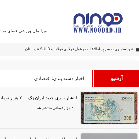
بین‌الملل
ورزشی
فضای مجا
پهپاد‌های ایران به نقاط مهمی اصابت کرده‌اند
این سامانه متخصص زدن هواپیما آمریکائی است
نفوذ سایبری به سِروِر اطلاعات دو غول فولادی فولات و SULB عربستان
دادستانی تهران به شخصیت‌های سیاسی و صاحبان تریبون، تذکر داد
آرشیو
اخبار دسته بندی: اقتصادی
انتشار سری جدید ایران‌چک ۲۰۰ هزار تومانی توسط بانک مرکزی
۲۰۰ هزار تومانی منتشر شد