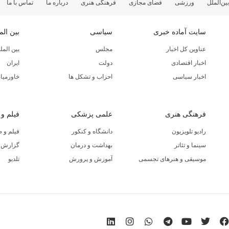
بین‌الملل
ورزشی
فضای مجازی
فرهنگی هنری
درباره ما
تماس با ما
سایت آماده خبری
سیاسی
بین الم
عناوین کل اخبار
مجلس
بین المل
اخبار اقتصادی
دولت
ایران
اخبار سیاسی
احزاب و تشکل ها
خاورمیان
فرهنگی هنری
علمی پزشکی
فیلم و
رادیو تلویزیون
دانشگاه و کنکور
فیلم و 
سینما و تئاتر
بهداشت و درمان
گزارش ا
موسیقی و هنرهای تجسمی
آموزش و پرورش
تلدیو