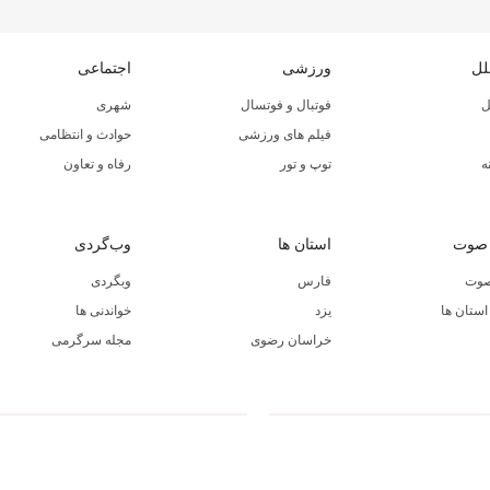
لل
ورزشی
اجتماعی
ل
فوتبال و فوتسال
شهری
فیلم های ورزشی
حوادث و انتظامی
ه
توپ و تور
رفاه و تعاون
 صوت
استان ها
وب‌گردی
صوت
فارس
وبگردی
ستان ها
یزد
خواندنی ها
خراسان رضوی
مجله سرگرمی